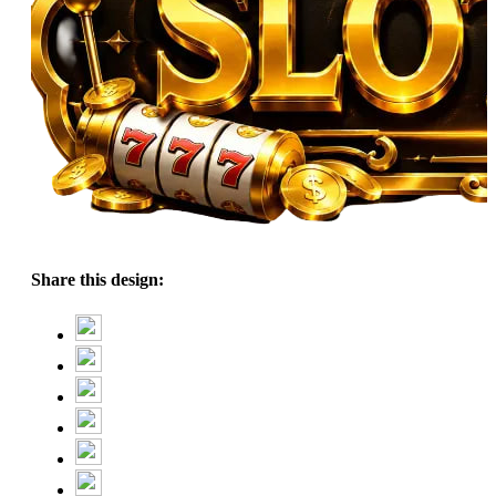
Share this design: