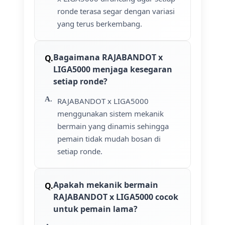
ronde terasa segar dengan variasi
yang terus berkembang.
Bagaimana RAJABANDOT x
LIGA5000 menjaga kesegaran
setiap ronde?
RAJABANDOT x LIGA5000
menggunakan sistem mekanik
bermain yang dinamis sehingga
pemain tidak mudah bosan di
setiap ronde.
Apakah mekanik bermain
RAJABANDOT x LIGA5000 cocok
untuk pemain lama?