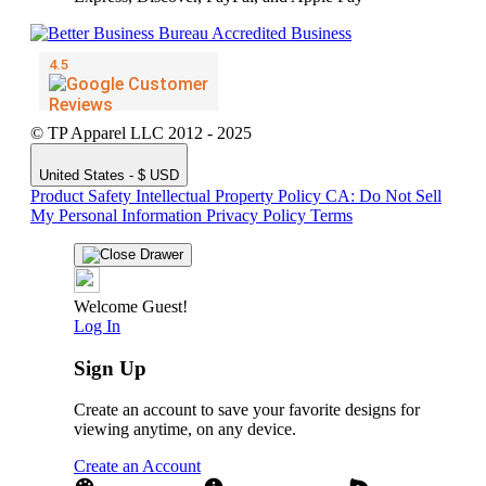
© TP Apparel LLC 2012 - 2025
United States - $ USD
Product Safety
Intellectual Property Policy
CA: Do Not Sell
My Personal Information
Privacy Policy
Terms
Welcome Guest!
Log In
Sign Up
Create an account to save your favorite designs for
viewing anytime, on any device.
Create an Account