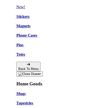
New!
Stickers
Magnets
Phone Cases
Pins
Totes
Back To Menu
Home Goods
Mugs
Tapestries