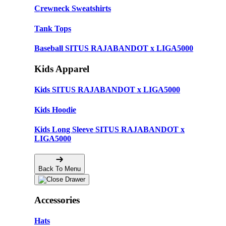
Crewneck Sweatshirts
Tank Tops
Baseball SITUS RAJABANDOT x LIGA5000
Kids Apparel
Kids SITUS RAJABANDOT x LIGA5000
Kids Hoodie
Kids Long Sleeve SITUS RAJABANDOT x
LIGA5000
Back To Menu
Accessories
Hats