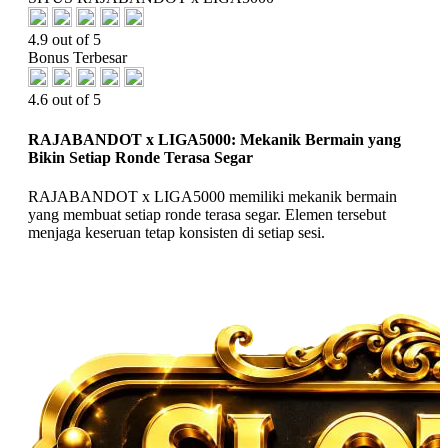
4.9 out of 5
Bonus Terbesar
4.6 out of 5
RAJABANDOT x LIGA5000: Mekanik Bermain yang
Bikin Setiap Ronde Terasa Segar
RAJABANDOT x LIGA5000 memiliki mekanik bermain
yang membuat setiap ronde terasa segar. Elemen tersebut
menjaga keseruan tetap konsisten di setiap sesi.