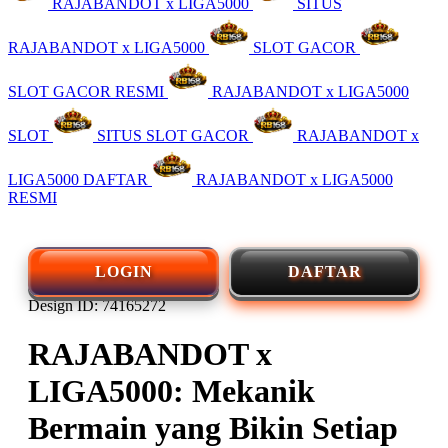
RAJABANDOT x LIGA5000
SITUS
RAJABANDOT x LIGA5000
SLOT GACOR
SLOT GACOR RESMI
RAJABANDOT x LIGA5000
SLOT
SITUS SLOT GACOR
RAJABANDOT x
LIGA5000 DAFTAR
RAJABANDOT x LIGA5000
RESMI
LOGIN
DAFTAR
Design ID: 74165272
RAJABANDOT x
LIGA5000: Mekanik
Bermain yang Bikin Setiap