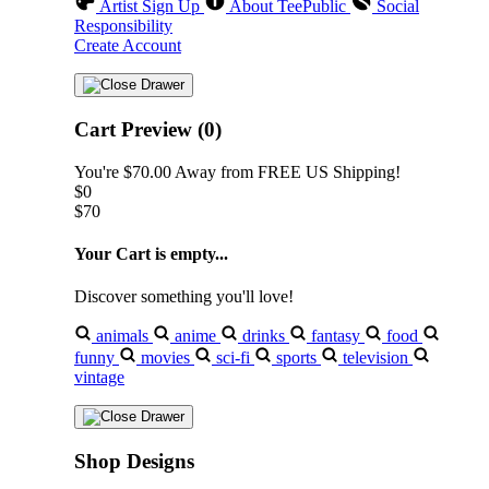
Artist Sign Up
About TeePublic
Social
Responsibility
Create Account
Cart Preview (0)
You're
$70.00
Away from
FREE US Shipping!
$0
$70
Your Cart is empty...
Discover something you'll love!
animals
anime
drinks
fantasy
food
funny
movies
sci-fi
sports
television
vintage
Shop Designs