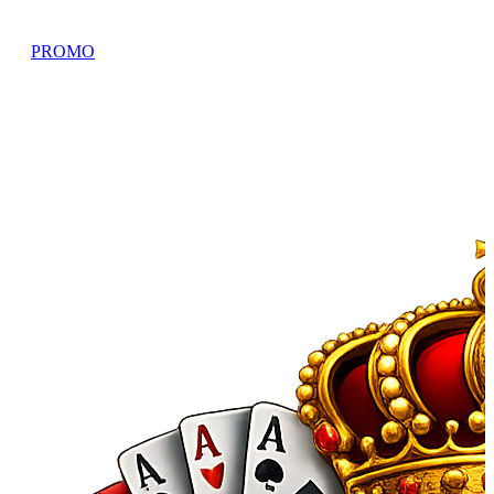
PROMO