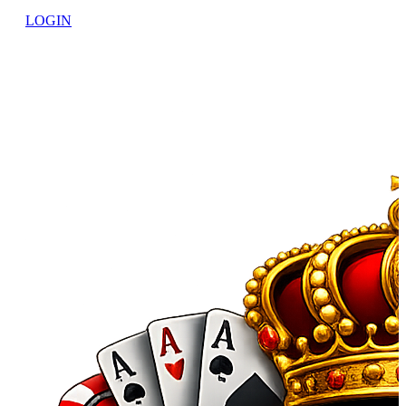
LOGIN